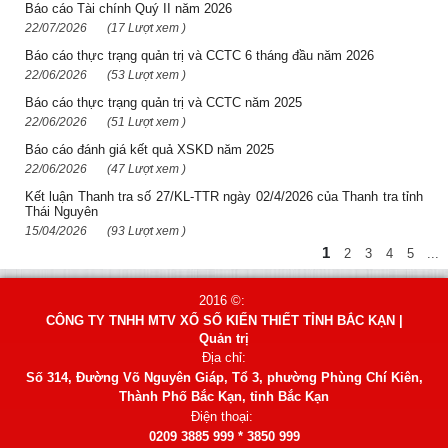
Báo cáo Tài chính Quý II năm 2026
22/07/2026
(17 Lượt xem )
Báo cáo thực trạng quản trị và CCTC 6 tháng đầu năm 2026
22/06/2026
(53 Lượt xem )
Báo cáo thực trạng quản trị và CCTC năm 2025
22/06/2026
(51 Lượt xem )
Báo cáo đánh giá kết quả XSKD năm 2025
22/06/2026
(47 Lượt xem )
Kết luận Thanh tra số 27/KL-TTR ngày 02/4/2026 của Thanh tra tỉnh
Thái Nguyên
15/04/2026
(93 Lượt xem )
1
2
3
4
5
...
2016 ©:
CÔNG TY TNHH MTV XỔ SỐ KIẾN THIẾT TỈNH BẮC KẠN |
Quản trị
Địa chỉ:
Số 314, Đường Võ Nguyên Giáp, Tổ 3, phường Phùng Chí Kiên,
Thành Phố Bắc Kạn, tỉnh Bắc Kạn
Điện thoại:
0209 3885 999 * 3850 999